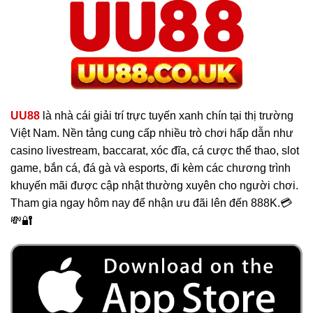
UU88
là nhà cái giải trí trực tuyến xanh chín tại thị trường
Việt Nam. Nền tảng cung cấp nhiều trò chơi hấp dẫn như
casino livestream, baccarat, xóc đĩa, cá cược thể thao, slot
game, bắn cá, đá gà và esports, đi kèm các chương trình
khuyến mãi được cập nhật thường xuyên cho người chơi.
Tham gia ngay hôm nay để nhận ưu đãi lên đến 888K.💳
💸🔐