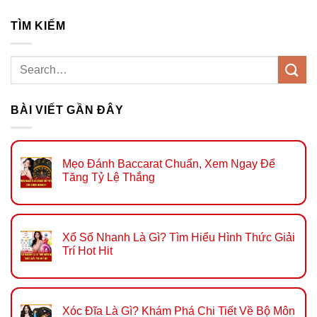
TÌM KIẾM
BÀI VIẾT GẦN ĐÂY
Mẹo Đánh Baccarat Chuẩn, Xem Ngay Để
Tăng Tỷ Lệ Thắng
Xổ Số Nhanh Là Gì? Tìm Hiểu Hình Thức Giải
Trí Hot Hit
Xóc Đĩa Là Gì? Khám Phá Chi Tiết Về Bộ Môn