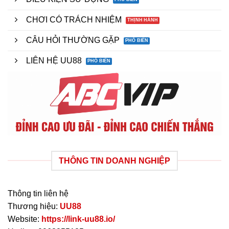
CHƠI CÓ TRÁCH NHIỆM
CÂU HỎI THƯỜNG GẶP
LIÊN HỆ UU88
THÔNG TIN DOANH NGHIỆP
Thông tin liên hệ
Thương hiệu:
UU88
Website:
https://link-uu88.io/