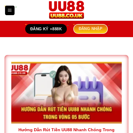
Chuyển
đến
nội
dung
ĐĂNG NHẬP
ĐĂNG KÝ +888K
Hướng Dẫn Rút Tiền UU88 Nhanh Chóng Trong