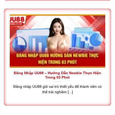
Đăng Nhập UU88 – Hướng Dẫn Newbie Thực Hiện
Trong 03 Phút
Đăng nhập UU88 giữ vai trò thiết yếu để thành viên có
thể trải nghiệm [...]