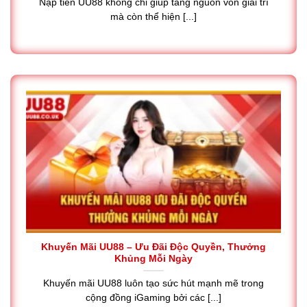
Nạp tiền UU88 không chỉ giúp tăng nguồn vốn giải trí
mà còn thể hiện [...]
Khuyến Mãi UU88 – Ưu Đãi Độc Quyền, Thưởng
Khủng Mỗi Ngày
Khuyến mãi UU88 luôn tạo sức hút mạnh mẽ trong
cộng đồng iGaming bởi các [...]