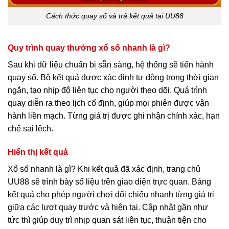
Cách thức quay số và trả kết quả tại UU88
Quy trình quay thưởng xổ số nhanh là gì?
Sau khi dữ liệu chuẩn bị sẵn sàng, hệ thống sẽ tiến hành
quay số. Bộ kết quả được xác định tự động trong thời gian
ngắn, tạo nhịp độ liên tục cho người theo dõi. Quá trình
quay diễn ra theo lịch cố định, giúp mọi phiên được vận
hành liền mạch. Từng giá trị được ghi nhận chính xác, hạn
chế sai lệch.
Hiển thị kết quả
Xổ số nhanh là gì? Khi kết quả đã xác định, trang chủ
UU88 sẽ
trình bày số liệu trên giao diện trực quan. Bảng
kết quả cho phép người chơi đối chiếu nhanh từng giá trị
giữa các lượt quay trước và hiện tại. Cập nhật gần như
tức thì giúp duy trì nhịp quan sát liên tục, thuận tiện cho