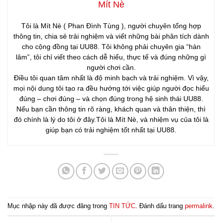
Mít Nè
Tôi là Mít Nè ( Phan Đình Tùng ), người chuyên tổng hợp
thông tin, chia sẻ trải nghiệm và viết những bài phân tích dành
cho cộng đồng tại UU88. Tôi không phải chuyên gia “hàn
lâm”, tôi chỉ viết theo cách dễ hiểu, thực tế và đúng những gì
người chơi cần.
Điều tôi quan tâm nhất là độ minh bạch và trải nghiệm. Vì vậy,
mọi nội dung tôi tạo ra đều hướng tới việc giúp người đọc hiểu
đúng – chơi đúng – và chọn đúng trong hệ sinh thái UU88.
Nếu bạn cần thông tin rõ ràng, khách quan và thân thiện, thì
đó chính là lý do tôi ở đây.Tôi là Mít Nè, và nhiệm vụ của tôi là
giúp bạn có trải nghiệm tốt nhất tại UU88.
Mục nhập này đã được đăng trong
TIN TỨC
. Đánh dấu trang
permalink
.