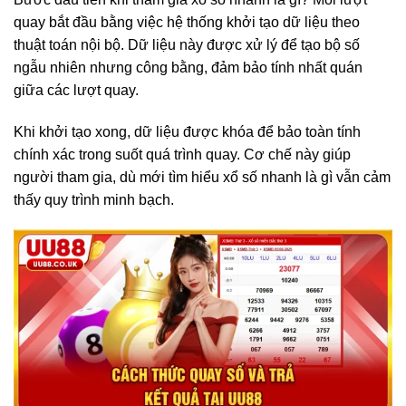
quay bắt đầu bằng việc hệ thống khởi tạo dữ liệu theo
thuật toán nội bộ. Dữ liệu này được xử lý để tạo bộ số
ngẫu nhiên nhưng công bằng, đảm bảo tính nhất quán
giữa các lượt quay.
Khi khởi tạo xong, dữ liệu được khóa để bảo toàn tính
chính xác trong suốt quá trình quay. Cơ chế này giúp
người tham gia, dù mới tìm hiểu xổ số nhanh là gì vẫn cảm
thấy quy trình minh bạch.