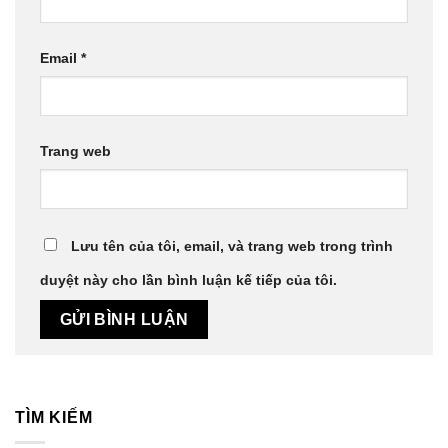
Email
*
Trang web
Lưu tên của tôi, email, và trang web trong trình
duyệt này cho lần bình luận kế tiếp của tôi.
TÌM KIẾM