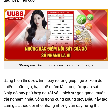
đầu tới phiên cuối.
Những đặc điểm nổi bật của xổ số nhanh là gì?
Bảng hiển thị được trình bày rõ ràng giúp người xem đối
chiếu thuận tiện, hạn chế nhầm lẫn trong lúc quan sát.
Nhịp độ này phù hợp người yêu thích sự gọn gàng, muốn
trải nghiệm nhiều vòng trong cùng khung giờ. Điều này tạo
cảm giác theo dõi nhẹ nhàng nhưng vẫn đầy hứng thú.