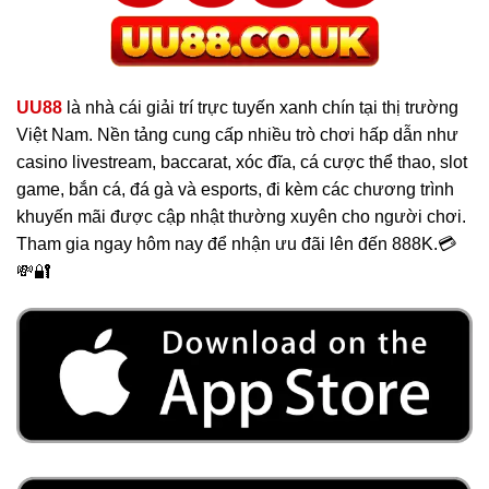
UU88
là nhà cái giải trí trực tuyến xanh chín tại thị trường
Việt Nam. Nền tảng cung cấp nhiều trò chơi hấp dẫn như
casino livestream, baccarat, xóc đĩa, cá cược thể thao, slot
game, bắn cá, đá gà và esports, đi kèm các chương trình
khuyến mãi được cập nhật thường xuyên cho người chơi.
Tham gia ngay hôm nay để nhận ưu đãi lên đến 888K.💳
💸🔐