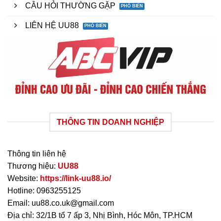
CÂU HỎI THƯỜNG GẶP
LIÊN HỆ UU88
THÔNG TIN DOANH NGHIỆP
Thông tin liên hệ
Thương hiệu:
UU88
Website:
https://link-uu88.io/
Hotline: 0963255125
Email:
uu88.co.uk@gmail.com
Địa chỉ: 32/1B tổ 7 ấp 3, Nhị Bình, Hóc Môn, TP.HCM