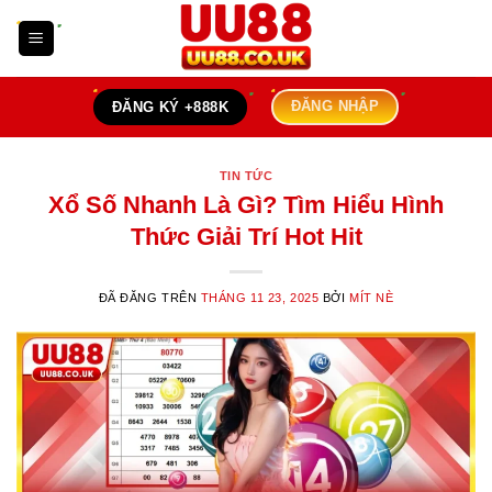
Chuyển
đến
nội
dung
ĐĂNG NHẬP
ĐĂNG KÝ +888K
TIN TỨC
Xổ Số Nhanh Là Gì? Tìm Hiểu Hình
Thức Giải Trí Hot Hit
ĐÃ ĐĂNG TRÊN
THÁNG 11 23, 2025
BỞI
MÍT NÈ