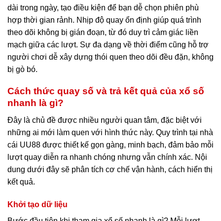
dài trong ngày, tạo điều kiện để bạn dễ chọn phiên phù
hợp thời gian rảnh. Nhịp độ quay ổn định giúp quá trình
theo dõi không bị gián đoạn, từ đó duy trì cảm giác liền
mạch giữa các lượt. Sự đa dạng về thời điểm cũng hỗ trợ
người chơi dễ xây dựng thói quen theo dõi đều đặn, không
bị gò bó.
Cách thức quay số và trả kết quả của xổ số
nhanh là gì?
Đây là chủ đề được nhiều người quan tâm, đặc biệt với
những ai mới làm quen với hình thức này. Quy trình tại nhà
cái
UU88
được thiết kế gọn gàng, minh bạch, đảm bảo mỗi
lượt quay diễn ra nhanh chóng nhưng vẫn chính xác. Nội
dung dưới đây sẽ phân tích cơ chế vận hành, cách hiển thị
kết quả.
Khởi tạo dữ liệu
Bước đầu tiên khi tham gia xổ số nhanh là gì? Mỗi lượt