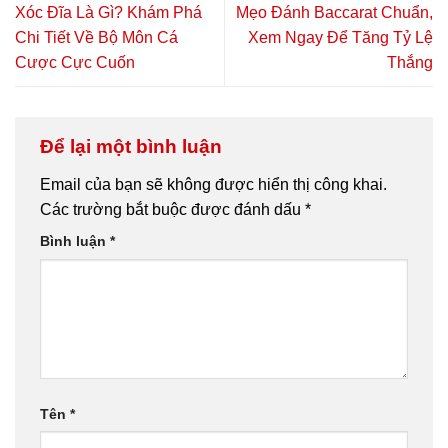
Xóc Đĩa Là Gì? Khám Phá
Mẹo Đánh Baccarat Chuẩn,
Chi Tiết Về Bộ Môn Cá
Xem Ngay Để Tăng Tỷ Lệ
Cược Cực Cuốn
Thắng
Để lại một bình luận
Email của bạn sẽ không được hiển thị công khai.
Các trường bắt buộc được đánh dấu
*
Bình luận
*
Tên
*