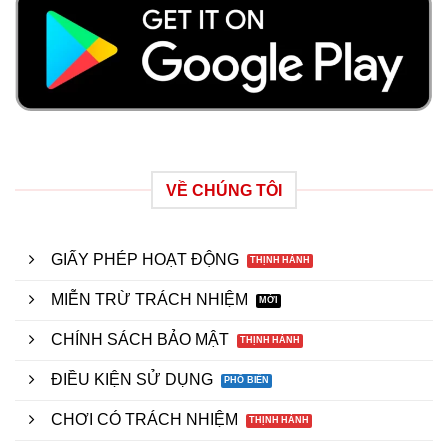
VỀ CHÚNG TÔI
GIẤY PHÉP HOẠT ĐỘNG
MIỄN TRỪ TRÁCH NHIỆM
CHÍNH SÁCH BẢO MẬT
ĐIỀU KIỆN SỬ DỤNG
CHƠI CÓ TRÁCH NHIỆM