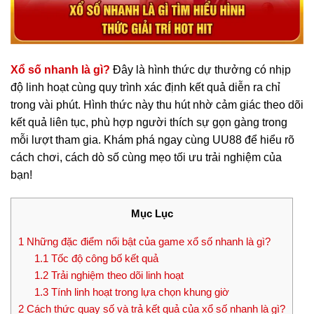
Xổ số nhanh là gì
?
Đây là hình thức dự thưởng có nhịp
độ linh hoạt cùng quy trình xác định kết quả diễn ra chỉ
trong vài phút. Hình thức này thu hút nhờ cảm giác theo dõi
kết quả liên tục, phù hợp người thích sự gọn gàng trong
mỗi lượt tham gia. Khám phá ngay cùng
UU88
để hiểu rõ
cách chơi, cách dò số cùng mẹo tối ưu trải nghiệm của
bạn!
Mục Lục
1
Những đặc điểm nổi bật của game xổ số nhanh là gì?
1.1
Tốc độ công bố kết quả
1.2
Trải nghiệm theo dõi linh hoạt
1.3
Tính linh hoạt trong lựa chọn khung giờ
2
Cách thức quay số và trả kết quả của xổ số nhanh là gì?