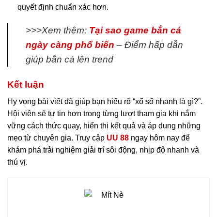
quyết định chuẩn xác hơn.
>>>Xem thêm:
Tại sao game bắn cá
ngày càng phổ biến
– Điểm hấp dẫn
giúp bắn cá lên trend
Kết luận
Hy vọng bài viết đã giúp bạn hiểu rõ “xổ số nhanh là gì?”.
Hội viên sẽ tự tin hơn trong từng lượt tham gia khi nắm
vững cách thức quay, hiển thị kết quả và áp dụng những
mẹo từ chuyên gia. Truy cập
UU 88
ngay hôm nay để
khám phá trải nghiệm giải trí sôi động, nhịp độ nhanh và
thú vị.