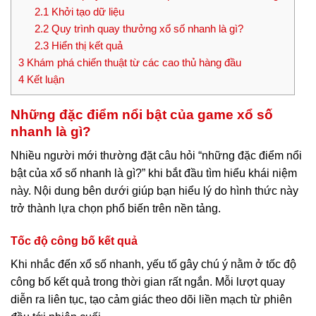
2.1
Khởi tạo dữ liệu
2.2
Quy trình quay thưởng xổ số nhanh là gì?
2.3
Hiển thị kết quả
3
Khám phá chiến thuật từ các cao thủ hàng đầu
4
Kết luận
Những đặc điểm nổi bật của game xổ số
nhanh là gì?
Nhiều người mới thường đặt câu hỏi “những đặc điểm nổi
bật của xổ số nhanh là gì?” khi bắt đầu tìm hiểu khái niệm
này. Nội dung bên dưới giúp bạn hiểu lý do hình thức này
trở thành lựa chọn phổ biến trên nền tảng.
Tốc độ công bố kết quả
Khi nhắc đến xổ số nhanh, yếu tố gây chú ý nằm ở tốc độ
công bố kết quả trong thời gian rất ngắn. Mỗi lượt quay
diễn ra liên tục, tạo cảm giác theo dõi liền mạch từ phiên