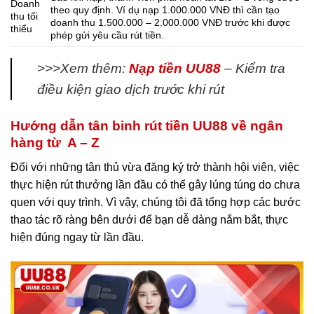
Doanh
theo quy định. Ví dụ nạp 1.000.000 VNĐ thì cần tạo
thu tối
doanh thu 1.500.000 – 2.000.000 VNĐ trước khi được
thiểu
phép gửi yêu cầu rút tiền.
>>>Xem thêm:
Nạp tiền UU88
– Kiểm tra
điều kiện giao dịch trước khi rút
Hướng dẫn tân binh rút tiền UU88 về ngân
hàng từ A – Z
Đối với những tân thủ vừa đăng ký trở thành hội viên, việc
thực hiện rút thưởng lần đầu có thể gây lúng túng do chưa
quen với quy trình. Vì vậy, chúng tôi đã tổng hợp các bước
thao tác rõ ràng bên dưới để bạn dễ dàng nắm bắt, thực
hiện đúng ngay từ lần đầu.