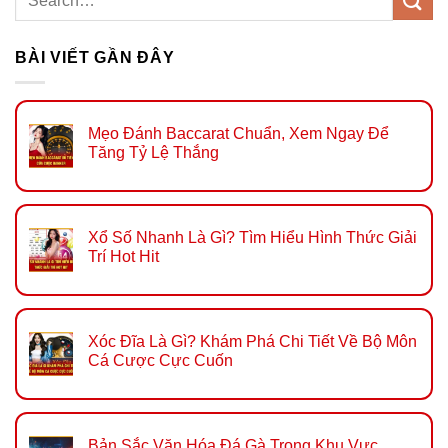
BÀI VIẾT GẦN ĐÂY
Mẹo Đánh Baccarat Chuẩn, Xem Ngay Để
Tăng Tỷ Lệ Thắng
Xổ Số Nhanh Là Gì? Tìm Hiểu Hình Thức Giải
Trí Hot Hit
Xóc Đĩa Là Gì? Khám Phá Chi Tiết Về Bộ Môn
Cá Cược Cực Cuốn
Bản Sắc Văn Hóa Đá Gà Trong Khu Vực