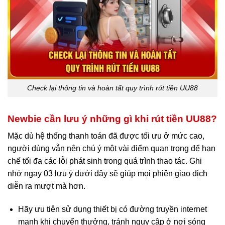
Check lại thông tin và hoàn tất quy trình rút tiền UU88
Newbie cần lưu ý những gì khi rút tiền UU88?
Mặc dù hệ thống thanh toán đã được tối ưu ở mức cao,
người dùng vẫn nên chú ý một vài điểm quan trọng để hạn
chế tối đa các lỗi phát sinh trong quá trình thao tác. Ghi
nhớ ngay 03 lưu ý dưới đây sẽ giúp mọi phiên giao dịch
diễn ra mượt mà hơn.
Hãy ưu tiên sử dụng thiết bị có đường truyền internet
mạnh khi chuyển thưởng, tránh nguy cập ở nơi sóng