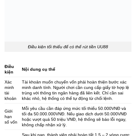
Điều kiện tối thiểu để có thể rút tiền UU88
Điều
Nội dung cụ thể
kiện
Xác
Tài khoản muốn chuyển vốn phải hoàn thiện bước xác
minh
minh danh tính. Người chơi cần cung cấp giấy tờ hợp lệ
tài
trùng với thông tin ngân hàng đã liên kết. Chỉ cần sai
khoản
khác nhỏ, hệ thống có thể tự động từ chối lệnh.
Mỗi yêu cầu cần đáp ứng mức tối thiểu 50.000VNĐ và
Giới
tối đa 50.000.000VNĐ. Nếu giao dịch dưới 50.000VNĐ
hạn
hoặc vượt quá 50 triệu VNĐ, hệ thống sẽ báo lỗi ngay,
số vốn
không chấp nhận xử lý.
Sau khi nạp, thành viên phải hoàn tất 1.5 – 2 vòng cược