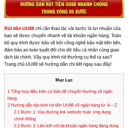
Rút tiền UU88
chỉ cần thao tác vài bước là lợi nhuận của
bạn sẽ được chuyển nhanh về tài khoản ngân hàng. Toàn
bộ quy trình được bảo vệ bởi công nghệ bảo mật tiên tiến,
đảm bảo an toàn tuyệt đối cho dữ liệu cá nhân cùng giao
dịch tài chính. Vậy quy trình rút thưởng cụ thể ra sao?
Trang chủ UU88 sẽ hướng dẫn chi tiết ngay sau đây!
Mục Lục
1
Tổng hợp điều kiện cơ bản để chuyển thưởng về ngân
hàng
2
Hướng dẫn tân binh rút tiền UU88 về ngân hàng từ A – Z
2.1
Bước 1: Vào đường link website hoặc ứng dụng
chính thống
2.2
Bước 2: Liên kết với tài khoản ngân hàng đang dùng