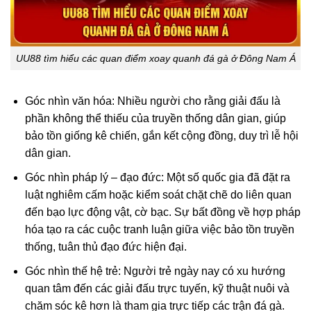
UU88 tìm hiểu các quan điểm xoay quanh đá gà ở Đông Nam Á
Góc nhìn văn hóa: Nhiều người cho rằng giải đấu là
phần không thể thiếu của truyền thống dân gian, giúp
bảo tồn giống kê chiến, gắn kết cộng đồng, duy trì lễ hội
dân gian.
Góc nhìn pháp lý – đạo đức: Một số quốc gia đã đặt ra
luật nghiêm cấm hoặc kiểm soát chặt chẽ do liên quan
đến bạo lực động vật, cờ bạc. Sự bất đồng về hợp pháp
hóa tạo ra các cuộc tranh luận giữa việc bảo tồn truyền
thống, tuân thủ đạo đức hiện đại.
Góc nhìn thế hệ trẻ: Người trẻ ngày nay có xu hướng
quan tâm đến các giải đấu trực tuyến, kỹ thuật nuôi và
chăm sóc kê hơn là tham gia trực tiếp các trận đá gà.